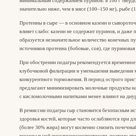
минимальным содержанием пуринов: в 100 г твёрдо
значительно ниже, чем в мясе (100–150 мг), рыбе (
Протеины в сыре — в основном казеин и сывороточ
влияет слабо: казеин не содержит пуринов, и даже
образуется незначительное количество конечных пу
источников протеина (бобовые, соя), где пуриновая
При обострении подагры рекомендуется временное
клубочковой фильтрации и уменьшения выведения 
конкурентного торможения. В период острого прис
предлагают минимизировать молочные продукты на
с кисломолочными напитками менее влияют на диур
В ремиссии подагры сыр становится безопасным и
здоровья костей, которые часто ослабляются при д
(более 30% жира) могут косвенно снизить почечны
висцеральной инсулинорезистентности, поэтому пр