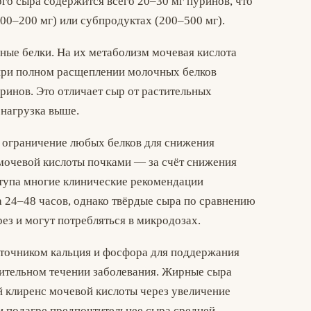
го сыра содержится всего 20–30 мг пуринов, что
100–200 мг) или субпродуктах (200–500 мг).
ные белки. На их метаболизм мочевая кислота
 при полном расщеплении молочных белков
ринов. Это отличает сыр от растительных
 нагрузка выше.
 ограничение любых белков для снижения
мочевой кислоты почками — за счёт снижения
тупа многие клинические рекомендации
 24–48 часов, однако твёрдые сыра по сравнению
ез и могут потребляться в микродозах.
сточником кальция и фосфора для поддержания
лительном течении заболевания. Жирные сыра
й клиренс мочевой кислоты через увеличение
и подагре предпочтительнее сыра средней