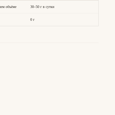
шем объёме
30–50 г в сутки
0 г