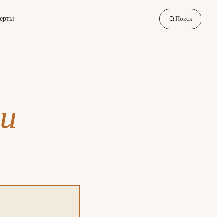
ерты
Поиск
ри