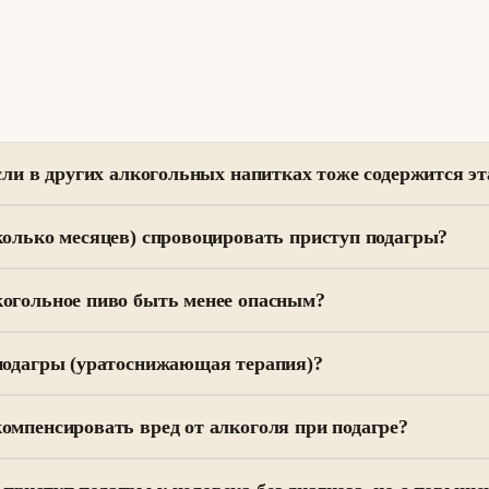
если в других алкогольных напитках тоже содержится э
колько месяцев) спровоцировать приступ подагры?
когольное пиво быть менее опасным?
 подагры (уратоснижающая терапия)?
омпенсировать вред от алкоголя при подагре?