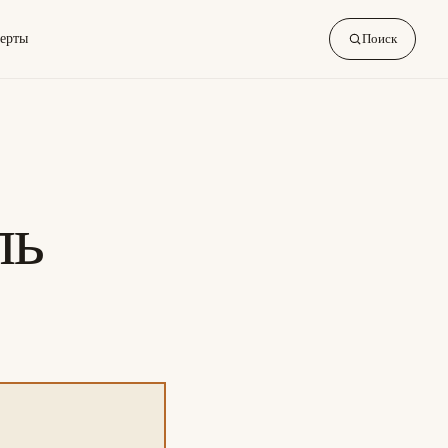
ерты
Поиск
ль