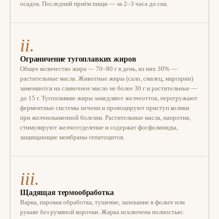
осадок. Последний приём пищи — за 2–3 часа до сна.
ii.
Ограничение тугоплавких жиров
Общее количество жира — 70–80 г в день, из них 30% —
растительные масла. Животные жиры (сало, смалец, маргарин)
заменяются на сливочное масло не более 30 г и растительные —
до 15 г. Тугоплавкие жиры замедляют желчеотток, перегружают
ферментные системы печени и провоцируют приступ колики
при желчнокаменной болезни. Растительные масла, напротив,
стимулируют желчеотделение и содержат фосфолипиды,
защищающие мембраны гепатоцитов.
iii.
Щадящая термообработка
Варка, паровая обработка, тушение, запекание в фольге или
рукаве без румяной корочки. Жарка исключена полностью: