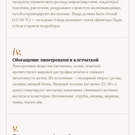
продукты термического распада жиров (акролеин, альдегиды)
токсичны для печени, раздражают слизистую желчевыводящих
путей и провоцируют воспаление. Пища должна быть тёплой
(15–60 °C) — холодные блюда вызывают спазм сфинктера Одди
и боль в правом подреберье.
iv.
Обогащение липотропами и клетчаткой
Липотропные вещества (метионин, холин, лецитин)
препятствуют жировой дистрофии печени и снижают
литогенность желчи. Их источники — нежирный творог, гречка,
овсянка, яичный белок. Пищевые волокна (не менее 25–30 г в
день) стимулируют моторику кишечника, связывают желчные
кислоты и холестерин. Оптимальны: отруби, овсянка, морковь,
тыква, чернослив.
v.