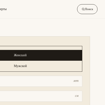
ерты
Поиск
Женский
Мужской
лет
см