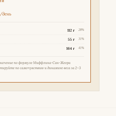
ИЙ
/день
112
г
28%
55
г
31%
164
г
41%
значение по формуле Миффлина-Сан-Жеора
тируйте по самочувствию и динамике веса за 2–3