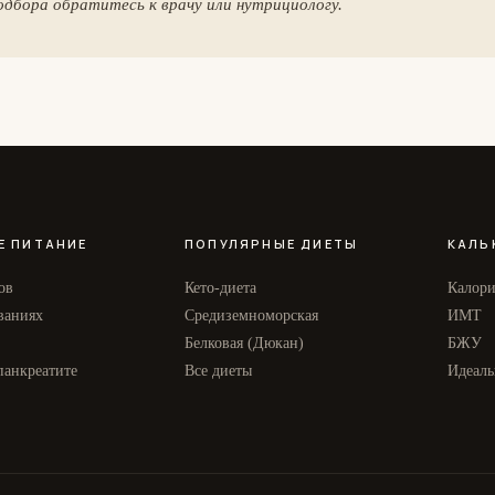
одбора обратитесь к врачу или нутрициологу.
Е ПИТАНИЕ
ПОПУЛЯРНЫЕ ДИЕТЫ
КАЛЬ
ов
Кето-диета
Калор
ваниях
Средиземноморская
ИМТ
Белковая (Дюкан)
БЖУ
панкреатите
Все диеты
Идеаль