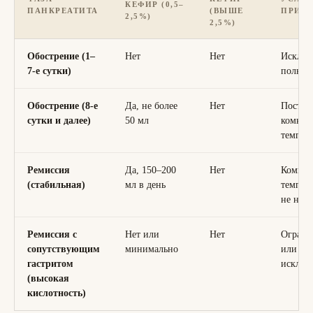
КЕФИР (0,5–
ПАНКРЕАТИТА
(ВЫШЕ
ПРИЁ
2,5%)
2,5%)
Обострение (1–
Нет
Нет
Исключ
7-е сутки)
полнос
Обострение (8-е
Да, не более
Нет
Постеп
сутки и далее)
50 мл
комнат
темпер
Ремиссия
Да, 150–200
Нет
Комнат
(стабильная)
мл в день
темпера
не нат
Ремиссия с
Нет или
Нет
Ограни
сопутствующим
минимально
или
гастритом
исключ
(высокая
кислотность)