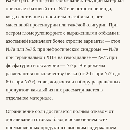
Важно различать фазы заболевания: текущий материал
описывает базовый стол №7 вне острого периода,
когда состояние относительно стабильно, нет
массивной протеинурии или тяжёлой олигурии. При
остром гломерулонефрите с выраженными отёками и
азотемией назначают более строгие варианты — стол
№7а или №7б, при нефротическом синдроме — №7в,
при терминальной ХПН на гемодиализе — №7г, при
фосфатурии и оксалурии — №7р. Эти режимы
различаются по количеству белка (от 20 г при №7а до
60 г при №7г), соли, жидкости и набору разрешённых
продуктов; каждый из них рассматривается в
отдельном материале.
Ограничение соли достигается полным отказом от
досаливания готовых блюд и исключением всех
промышленных продуктов с высоким содержанием