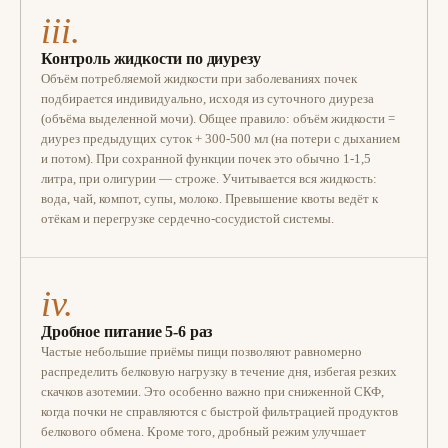
iii.
Контроль жидкости по диурезу
Объём потребляемой жидкости при заболеваниях почек
подбирается индивидуально, исходя из суточного диуреза
(объёма выделенной мочи). Общее правило: объём жидкости =
диурез предыдущих суток + 300-500 мл (на потери с дыханием
и потом). При сохранной функции почек это обычно 1-1,5
литра, при олигурии — строже. Учитывается вся жидкость:
вода, чай, компот, супы, молоко. Превышение квоты ведёт к
отёкам и перегрузке сердечно-сосудистой системы.
iv.
Дробное питание 5-6 раз
Частые небольшие приёмы пищи позволяют равномерно
распределить белковую нагрузку в течение дня, избегая резких
скачков азотемии. Это особенно важно при сниженной СКФ,
когда почки не справляются с быстрой фильтрацией продуктов
белкового обмена. Кроме того, дробный режим улучшает