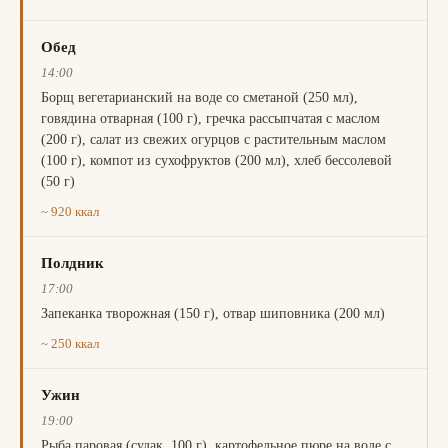
Обед
14:00
Борщ вегетарианский на воде со сметаной (250 мл),
говядина отварная (100 г), гречка рассыпчатая с маслом
(200 г), салат из свежих огурцов с растительным маслом
(100 г), компот из сухофруктов (200 мл), хлеб бессолевой
(50 г)
~ 920 ккал
Полдник
17:00
Запеканка творожная (150 г), отвар шиповника (200 мл)
~ 250 ккал
Ужин
19:00
Рыба паровая (судак, 100 г), картофельное пюре на воде с