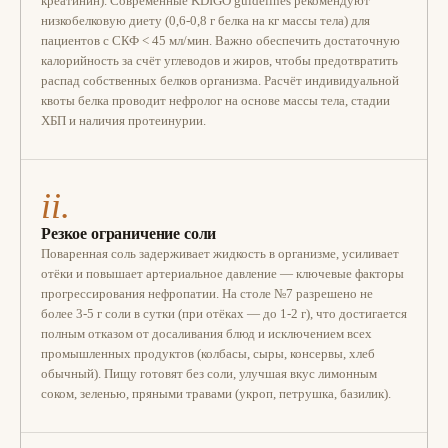
креатинин). Современные KDIGO guidelines рекомендуют
низкобелковую диету (0,6-0,8 г белка на кг массы тела) для
пациентов с СКФ < 45 мл/мин. Важно обеспечить достаточную
калорийность за счёт углеводов и жиров, чтобы предотвратить
распад собственных белков организма. Расчёт индивидуальной
квоты белка проводит нефролог на основе массы тела, стадии
ХБП и наличия протеинурии.
ii.
Резкое ограничение соли
Поваренная соль задерживает жидкость в организме, усиливает
отёки и повышает артериальное давление — ключевые факторы
прогрессирования нефропатии. На столе №7 разрешено не
более 3-5 г соли в сутки (при отёках — до 1-2 г), что достигается
полным отказом от досаливания блюд и исключением всех
промышленных продуктов (колбасы, сыры, консервы, хлеб
обычный). Пищу готовят без соли, улучшая вкус лимонным
соком, зеленью, пряными травами (укроп, петрушка, базилик).